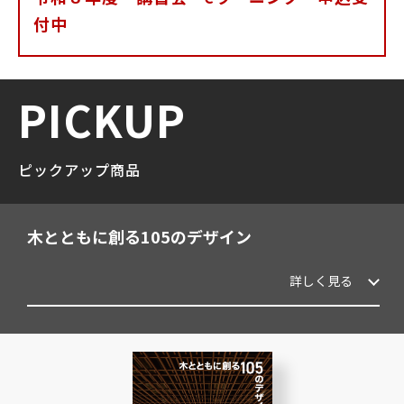
付中
PICKUP
ピックアップ商品
まんが よくわかる 建物のCO₂排出量算定
令和８年度版 国土交通省土木工事標準積算基
令和８年度版 国土交通省土木工事標準積算基
令和８年度版 国土交通省機械設備工事積算基
【予約商品】令和８年度版 土木工事積算基準
【予約商品】令和８年度版 楽らくアプロ工事
令和８年度版 国土交通省土木工事積算基準デ
令和８年度版 土木施工の実際と解説デジタル
木とともに創る105のデザイン
改訂11版 土木工事の実行予算と施工計画
2026年版 BIM/CIM概論
新しい植木の図鑑
令和８年度版 国土交通省土木工事積算基準
～建設業もカーボンニュートラル社会へ～
準書＜共通編、河川・道路編＞デジタルブック
準書〈共通編〉
準
マニュアル
費算出システムシリーズ 土木 直接工事費編
ジタルブック
ブック
詳しく見る
詳しく見る
詳しく見る
詳しく見る
詳しく見る
詳しく見る
詳しく見る
詳しく見る
詳しく見る
詳しく見る
詳しく見る
詳しく見る
詳しく見る