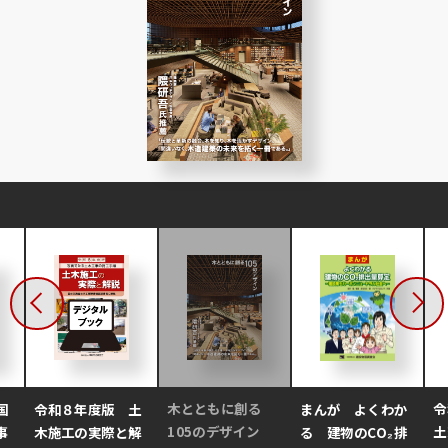
木とともに創る
令
令和８年度版 土
国
まんが よくわか
105のデザイン
土
木施工の実際と解
事
る 建物のCO₂排