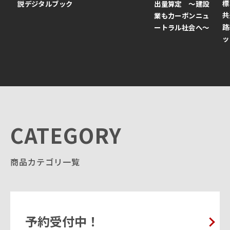
標
説デジタルブック
出量算定 ～建設
共
業もカーボンニュ
路
ートラル社会へ～
ッ
CATEGORY
商品カテゴリ一覧
予約受付中！